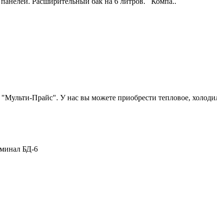
 панелей. Расширительный бак на 6 литров. Компа..
 "Мульти-Прайс". У нас вы можете приобрести тепловое, холоди
рминал БД-6