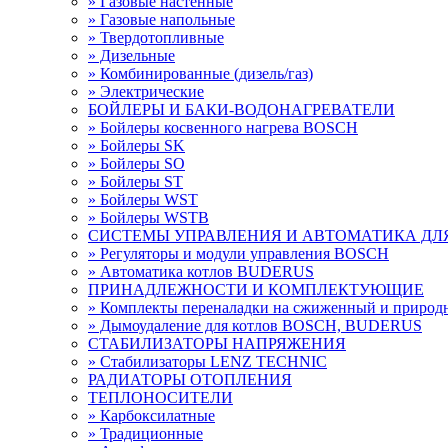
» Газовые настенные
» Газовые напольные
» Твердотопливные
» Дизельные
» Комбинированные (дизель/газ)
» Электрические
БОЙЛЕРЫ И БАКИ-ВОДОНАГРЕВАТЕЛИ
» Бойлеры косвенного нагрева BOSCH
» Бойлеры SK
» Бойлеры SО
» Бойлеры ST
» Бойлеры WST
» Бойлеры WSTB
СИСТЕМЫ УПРАВЛЕНИЯ И АВТОМАТИКА ДЛ
» Регуляторы и модули управления BOSCH
» Автоматика котлов BUDERUS
ПРИНАДЛЕЖНОСТИ И КОМПЛЕКТУЮЩИЕ
» Комплекты переналадки на сжиженный и приро
» Дымоудаление для котлов BOSCH, BUDERUS
СТАБИЛИЗАТОРЫ НАПРЯЖЕНИЯ
» Стабилизаторы LENZ TECHNIC
РАДИАТОРЫ ОТОПЛЕНИЯ
ТЕПЛОНОСИТЕЛИ
» Карбоксилатные
» Традиционные