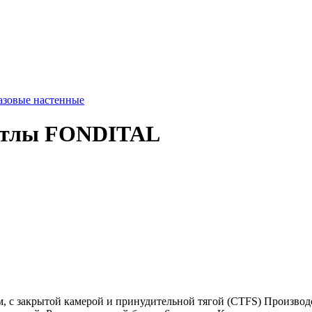
азовые настенные
котлы FONDITAL
 c закрытой камерой и принудительной тягой (CTFS) Производс