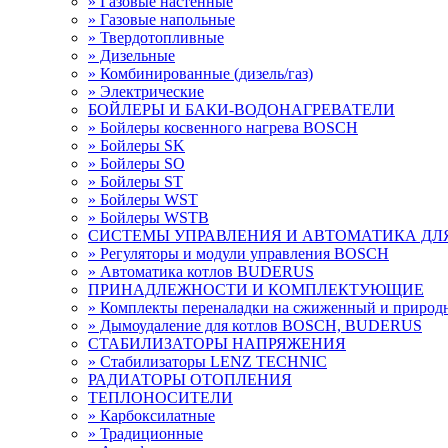
» Газовые настенные
» Газовые напольные
» Твердотопливные
» Дизельные
» Комбинированные (дизель/газ)
» Электрические
БОЙЛЕРЫ И БАКИ-ВОДОНАГРЕВАТЕЛИ
» Бойлеры косвенного нагрева BOSCH
» Бойлеры SK
» Бойлеры SО
» Бойлеры ST
» Бойлеры WST
» Бойлеры WSTB
СИСТЕМЫ УПРАВЛЕНИЯ И АВТОМАТИКА ДЛ
» Регуляторы и модули управления BOSCH
» Автоматика котлов BUDERUS
ПРИНАДЛЕЖНОСТИ И КОМПЛЕКТУЮЩИЕ
» Комплекты переналадки на сжиженный и приро
» Дымоудаление для котлов BOSCH, BUDERUS
СТАБИЛИЗАТОРЫ НАПРЯЖЕНИЯ
» Стабилизаторы LENZ TECHNIC
РАДИАТОРЫ ОТОПЛЕНИЯ
ТЕПЛОНОСИТЕЛИ
» Карбоксилатные
» Традиционные