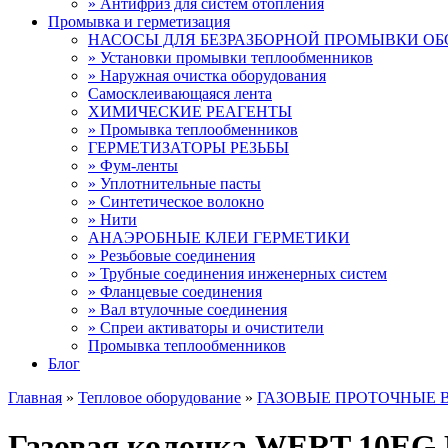
» Антифриз для систем отопления
Промывка и герметизация
НАСОСЫ ДЛЯ БЕЗРАЗБОРНОЙ ПРОМЫВКИ О
» Установки промывки теплообменников
» Наружная очистка оборудования
Самосклеивающаяся лента
ХИМИЧЕСКИЕ РЕАГЕНТЫ
» Промывка теплообменников
ГЕРМЕТИЗАТОРЫ РЕЗЬБЫ
» Фум-ленты
» Уплотнительные пасты
» Синтетическое волокно
» Нити
АНАЭРОБНЫЕ КЛЕИ ГЕРМЕТИКИ
» Резьбовые соединения
» Трубные соединения инженерных систем
» Фланцевые соединения
» Вал втулочные соединения
» Спреи активаторы и очистители
Промывка теплообменников
Блог
Главная
»
Тепловое оборудование
»
ГАЗОВЫЕ ПРОТОЧНЫЕ 
Газовая колонка WERT 10E