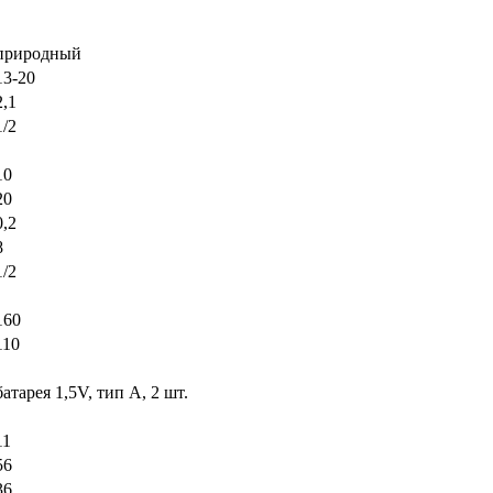
природный
13-20
2,1
1/2
10
20
0,2
8
1/2
160
110
батарея 1,5V, тип А, 2 шт.
11
56
36