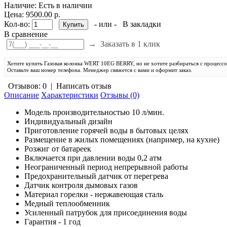
Наличие:
Есть в наличии
Цена: 9500.00 р.
Кол-во:
- или -
В закладки
В сравнение
→
Заказать в 1 клик
Хотите купить Газовая колонка WERT 10EG BERRY, но не хотите разбираться с процесс
Оставьте ваш номер телефона. Менеджер свяжется с вами и оформит заказ.
Отзывов: 0
|
Написать отзыв
Описание
Характеристики
Отзывы (0)
Модель производительностью 10 л/мин.
Индивидуальный дизайн
Приготовление горячей воды в бытовых целях
Размещение в жилых помещениях (например, на кухне)
Розжиг от батареек
Включается при давлении воды 0,2 атм
Неограниченный период непрерывной работы
Предохранительный датчик от перегрева
Датчик контроля дымовых газов
Материал горелки - нержавеющая сталь
Медный теплообменник
Усиленный патрубок для присоединения воды
Гарантия - 1 год