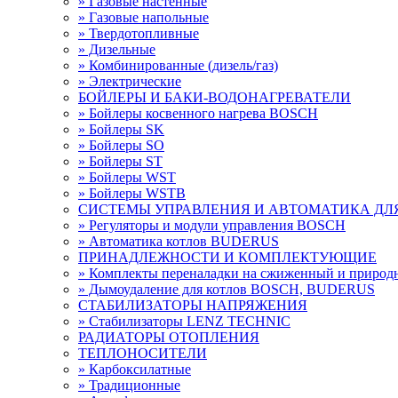
» Газовые настенные
» Газовые напольные
» Твердотопливные
» Дизельные
» Комбинированные (дизель/газ)
» Электрические
БОЙЛЕРЫ И БАКИ-ВОДОНАГРЕВАТЕЛИ
» Бойлеры косвенного нагрева BOSCH
» Бойлеры SK
» Бойлеры SО
» Бойлеры ST
» Бойлеры WST
» Бойлеры WSTB
СИСТЕМЫ УПРАВЛЕНИЯ И АВТОМАТИКА ДЛ
» Регуляторы и модули управления BOSCH
» Автоматика котлов BUDERUS
ПРИНАДЛЕЖНОСТИ И КОМПЛЕКТУЮЩИЕ
» Комплекты переналадки на сжиженный и приро
» Дымоудаление для котлов BOSCH, BUDERUS
СТАБИЛИЗАТОРЫ НАПРЯЖЕНИЯ
» Стабилизаторы LENZ TECHNIC
РАДИАТОРЫ ОТОПЛЕНИЯ
ТЕПЛОНОСИТЕЛИ
» Карбоксилатные
» Традиционные