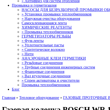
» Антифриз для систем отопления
Промывка и герметизация
НАСОСЫ ДЛЯ БЕЗРАЗБОРНОЙ ПРОМЫВКИ О
» Установки промывки теплообменников
» Наружная очистка оборудования
Самосклеивающаяся лента
ХИМИЧЕСКИЕ РЕАГЕНТЫ
» Промывка теплообменников
ГЕРМЕТИЗАТОРЫ РЕЗЬБЫ
» Фум-ленты
» Уплотнительные пасты
» Синтетическое волокно
» Нити
АНАЭРОБНЫЕ КЛЕИ ГЕРМЕТИКИ
» Резьбовые соединения
» Трубные соединения инженерных систем
» Фланцевые соединения
» Вал втулочные соединения
» Спреи активаторы и очистители
Промывка теплообменников
Блог
Главная
»
Тепловое оборудование
»
ГАЗОВЫЕ ПРОТОЧНЫЕ 
Газовая колонка BOSCH WR 1