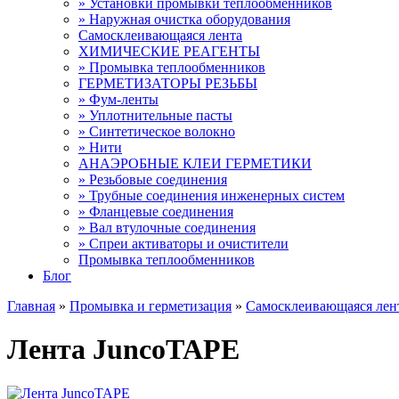
» Установки промывки теплообменников
» Наружная очистка оборудования
Самосклеивающаяся лента
ХИМИЧЕСКИЕ РЕАГЕНТЫ
» Промывка теплообменников
ГЕРМЕТИЗАТОРЫ РЕЗЬБЫ
» Фум-ленты
» Уплотнительные пасты
» Синтетическое волокно
» Нити
АНАЭРОБНЫЕ КЛЕИ ГЕРМЕТИКИ
» Резьбовые соединения
» Трубные соединения инженерных систем
» Фланцевые соединения
» Вал втулочные соединения
» Спреи активаторы и очистители
Промывка теплообменников
Блог
Главная
»
Промывка и герметизация
»
Самосклеивающаяся лен
Лента JuncoTAPE