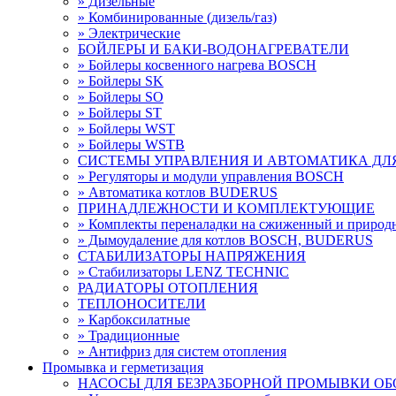
» Дизельные
» Комбинированные (дизель/газ)
» Электрические
БОЙЛЕРЫ И БАКИ-ВОДОНАГРЕВАТЕЛИ
» Бойлеры косвенного нагрева BOSCH
» Бойлеры SK
» Бойлеры SО
» Бойлеры ST
» Бойлеры WST
» Бойлеры WSTB
СИСТЕМЫ УПРАВЛЕНИЯ И АВТОМАТИКА ДЛ
» Регуляторы и модули управления BOSCH
» Автоматика котлов BUDERUS
ПРИНАДЛЕЖНОСТИ И КОМПЛЕКТУЮЩИЕ
» Комплекты переналадки на сжиженный и приро
» Дымоудаление для котлов BOSCH, BUDERUS
СТАБИЛИЗАТОРЫ НАПРЯЖЕНИЯ
» Стабилизаторы LENZ TECHNIC
РАДИАТОРЫ ОТОПЛЕНИЯ
ТЕПЛОНОСИТЕЛИ
» Карбоксилатные
» Традиционные
» Антифриз для систем отопления
Промывка и герметизация
НАСОСЫ ДЛЯ БЕЗРАЗБОРНОЙ ПРОМЫВКИ О