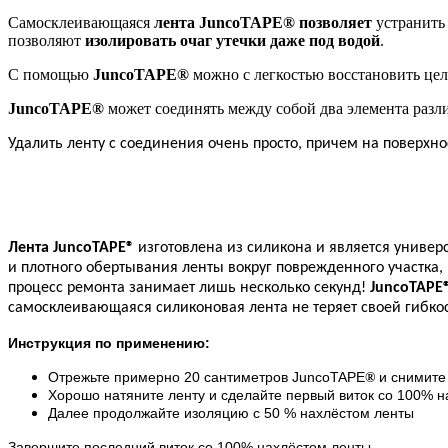
Самосклеивающаяся
лента
JuncoTAPE
® позволяет
устранить
позволяют
изолировать очаг утечки даже под водой
.
С помощью
JuncoTAPE
®
можно с легкостью восстановить цел
JuncoTAPE
®
может соединять между собой два элемента разли
Удалить ленту с соединения очень просто, причем на поверхно
Лента
JuncoTAPE
®
изготовлена из силикона и является униве
и плотного обертывания ленты вокруг поврежденного участка,
процесс ремонта занимает лишь несколько секунд!
JuncoTAPE
самосклеивающаяся силиконовая лента не теряет своей гибко
Инструкция по применению:
Отрежьте примерно 20 сантиметров JuncoTAPE
и снимите
®
Хорошо натяните ленту и сделайте первый виток со 100% 
Далее продолжайте изоляцию с 50 % нахлёстом ленты
Завершите последний виток со 100% нахлёстом ленты